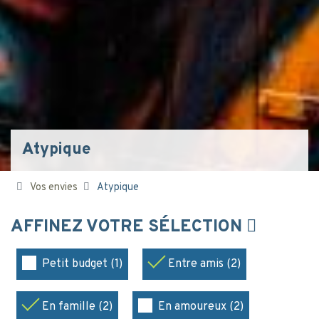
Atypique
Vos envies
Atypique
AFFINEZ VOTRE SÉLECTION
Petit budget (1)
Entre amis (2)
En famille (2)
En amoureux (2)