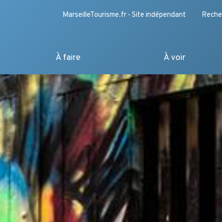
MarseilleTourisme.fr - Site indépendant
Reche
À faire
À voir