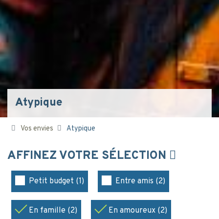
Atypique
Vos envies
Atypique
AFFINEZ VOTRE SÉLECTION
Petit budget (1)
Entre amis (2)
En famille (2)
En amoureux (2)