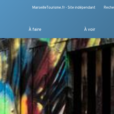
MarseilleTourisme.fr - Site indépendant
Reche
À faire
À voir