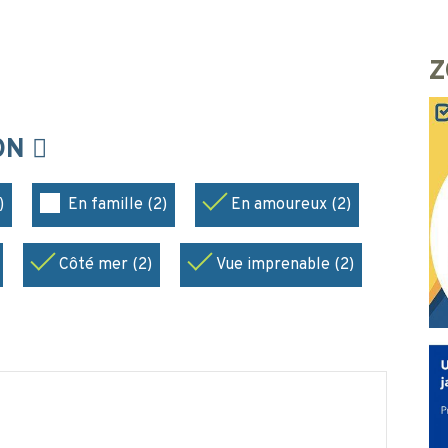
Z
ION
)
En famille (2)
En amoureux (2)
Côté mer (2)
Vue imprenable (2)