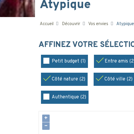
Atypique
Accueil
Découvrir
Vos envies
Atypique
AFFINEZ VOTRE SÉLECT
Petit budget (1)
Entre amis (2
Côté nature (2)
Côté ville (2)
Authentique (2)
+
−