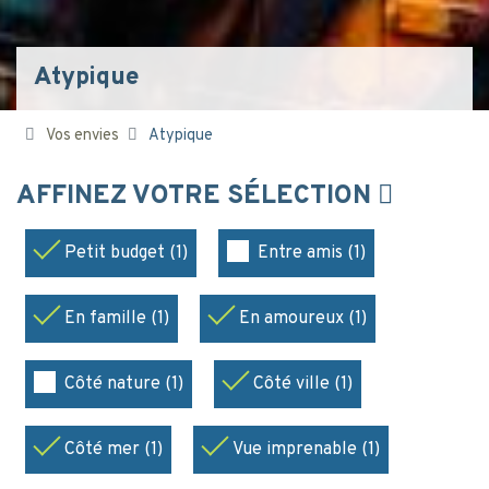
Atypique
Vos envies
Atypique
AFFINEZ VOTRE SÉLECTION
Petit budget (1)
Entre amis (1)
En famille (1)
En amoureux (1)
Côté nature (1)
Côté ville (1)
Côté mer (1)
Vue imprenable (1)