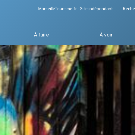
MarseilleTourisme.fr - Site indépendant
Reche
À faire
À voir