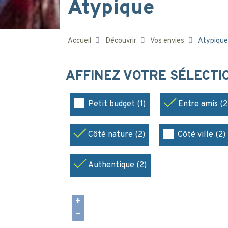
Atypique
Accueil
Découvrir
Vos envies
Atypique
AFFINEZ VOTRE SÉLECT
Petit budget (1)
Entre amis (2
Côté nature (2)
Côté ville (2)
Authentique (2)
+
−