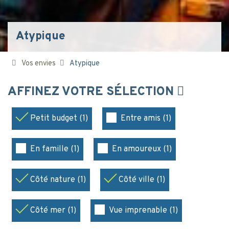
Atypique
Vos envies
Atypique
AFFINEZ VOTRE SÉLECTION
Petit budget (1)
Entre amis (1)
En famille (1)
En amoureux (1)
Côté nature (1)
Côté ville (1)
Côté mer (1)
Vue imprenable (1)