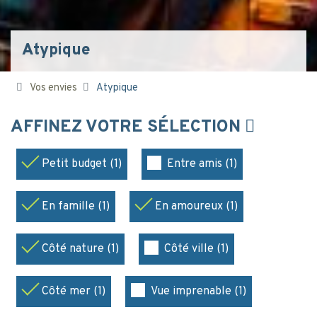
Atypique
Vos envies
Atypique
AFFINEZ VOTRE SÉLECTION
Petit budget (1)
Entre amis (1)
En famille (1)
En amoureux (1)
Côté nature (1)
Côté ville (1)
Côté mer (1)
Vue imprenable (1)