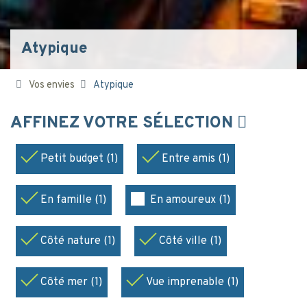
Atypique
Vos envies
Atypique
AFFINEZ VOTRE SÉLECTION
Petit budget (1)
Entre amis (1)
En famille (1)
En amoureux (1)
Côté nature (1)
Côté ville (1)
Côté mer (1)
Vue imprenable (1)