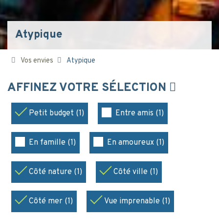
Atypique
Vos envies
Atypique
AFFINEZ VOTRE SÉLECTION
Petit budget (1)
Entre amis (1)
En famille (1)
En amoureux (1)
Côté nature (1)
Côté ville (1)
Côté mer (1)
Vue imprenable (1)