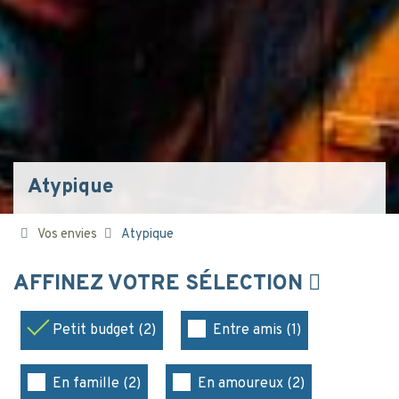
Atypique
Vos envies
Atypique
AFFINEZ VOTRE SÉLECTION
Petit budget (2)
Entre amis (1)
En famille (2)
En amoureux (2)