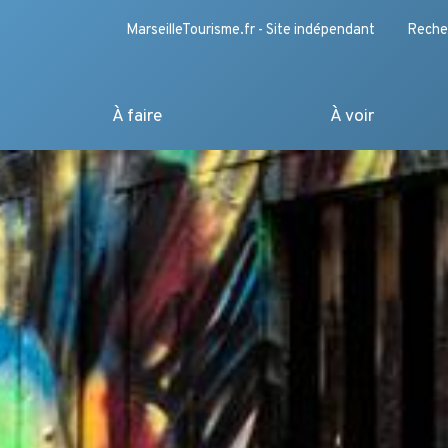
MarseilleTourisme.fr - Site indépendant
Reche
À faire
À voir