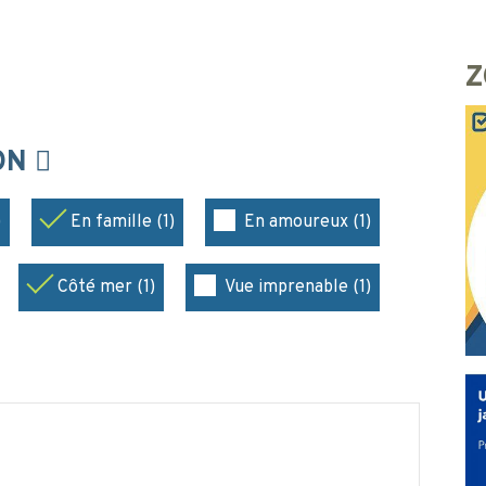
Z
ION
)
En famille (1)
En amoureux (1)
Côté mer (1)
Vue imprenable (1)