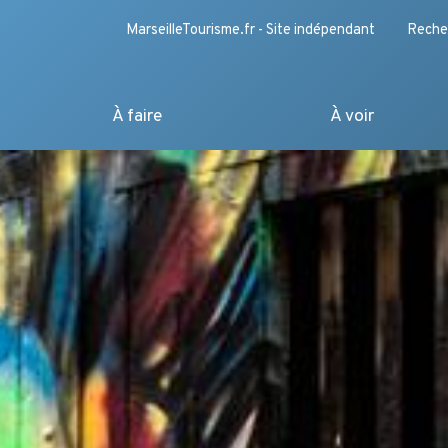
MarseilleTourisme.fr - Site indépendant
Reche
À faire
À voir