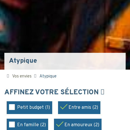
Atypique
Vos envies
Atypique
AFFINEZ VOTRE SÉLECTION
Petit budget (1)
Entre amis (2)
En famille (2)
En amoureux (2)