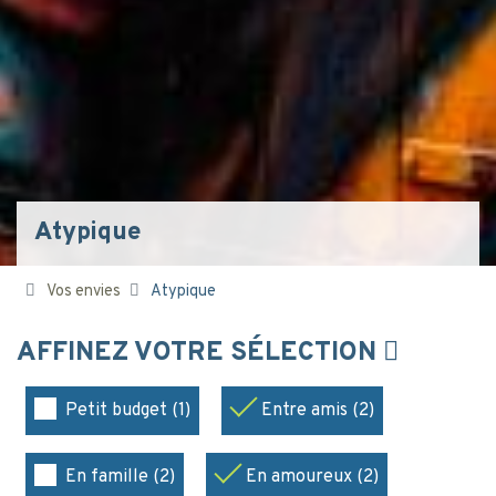
Atypique
Vos envies
Atypique
AFFINEZ VOTRE SÉLECTION
Petit budget (1)
Entre amis (2)
En famille (2)
En amoureux (2)