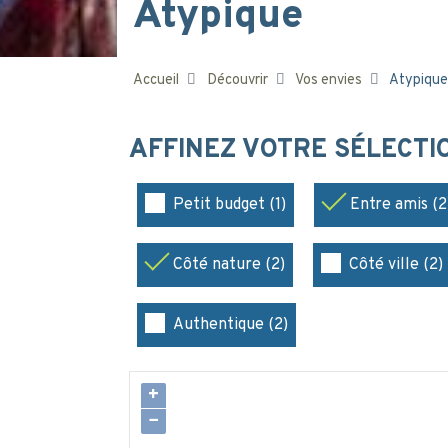
Atypique
Accueil
Découvrir
Vos envies
Atypique
AFFINEZ VOTRE SÉLECT
Petit budget (1)
Entre amis (2
Côté nature (2)
Côté ville (2)
Authentique (2)
+
−