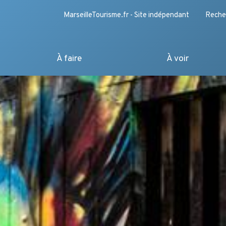
MarseilleTourisme.fr - Site indépendant
Reche
À faire
À voir