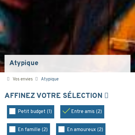
Atypique
Vos envies
Atypique
AFFINEZ VOTRE SÉLECTION
Petit budget (1)
Entre amis (2)
En famille (2)
En amoureux (2)