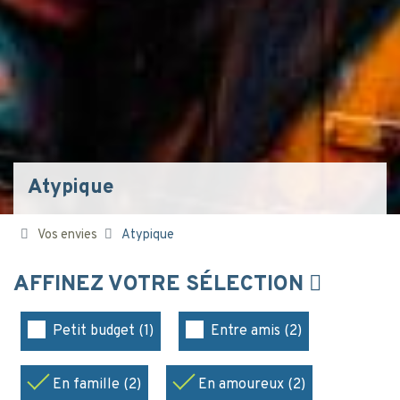
Atypique
Vos envies
Atypique
AFFINEZ VOTRE SÉLECTION
Petit budget (1)
Entre amis (2)
En famille (2)
En amoureux (2)