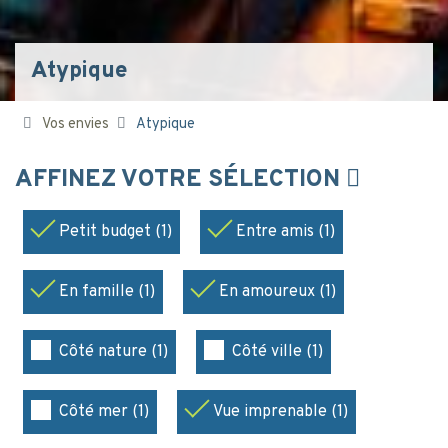
Atypique
Vos envies
Atypique
AFFINEZ VOTRE SÉLECTION
Petit budget (1)
Entre amis (1)
En famille (1)
En amoureux (1)
Côté nature (1)
Côté ville (1)
Côté mer (1)
Vue imprenable (1)