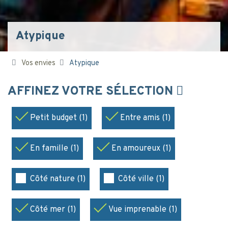
Atypique
Vos envies
Atypique
AFFINEZ VOTRE SÉLECTION
Petit budget (1)
Entre amis (1)
En famille (1)
En amoureux (1)
Côté nature (1)
Côté ville (1)
Côté mer (1)
Vue imprenable (1)