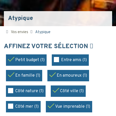
Atypique
Vos envies
Atypique
AFFINEZ VOTRE SÉLECTION
Petit budget (1)
Entre amis (1)
En famille (1)
En amoureux (1)
Côté nature (1)
Côté ville (1)
Côté mer (1)
Vue imprenable (1)