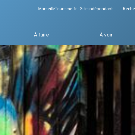
MarseilleTourisme.fr - Site indépendant
Reche
À faire
À voir