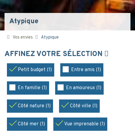
Atypique
Vos envies
Atypique
AFFINEZ VOTRE SÉLECTION
Petit budget (1)
Entre amis (1)
En famille (1)
En amoureux (1)
Côté nature (1)
Côté ville (1)
Côté mer (1)
Vue imprenable (1)