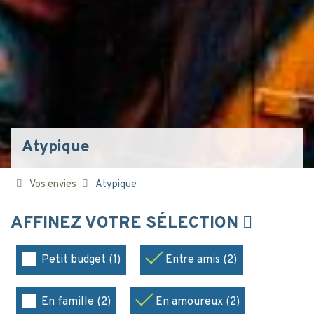
Atypique
Vos envies
Atypique
AFFINEZ VOTRE SÉLECTION
Petit budget (1)
Entre amis (2)
En famille (2)
En amoureux (2)