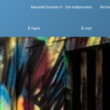
MarseilleTourisme.fr - Site indépendant
Reche
À faire
À voir