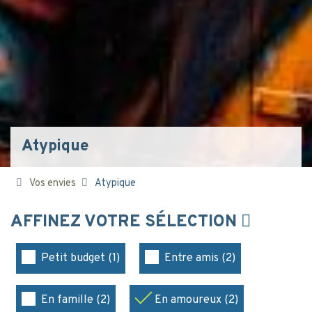
Atypique
Vos envies
Atypique
AFFINEZ VOTRE SÉLECTION
Petit budget (1)
Entre amis (2)
En famille (2)
En amoureux (2)