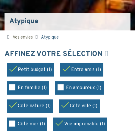
Atypique
Vos envies
Atypique
AFFINEZ VOTRE SÉLECTION
Petit budget (1)
Entre amis (1)
En famille (1)
En amoureux (1)
Côté nature (1)
Côté ville (1)
Côté mer (1)
Vue imprenable (1)