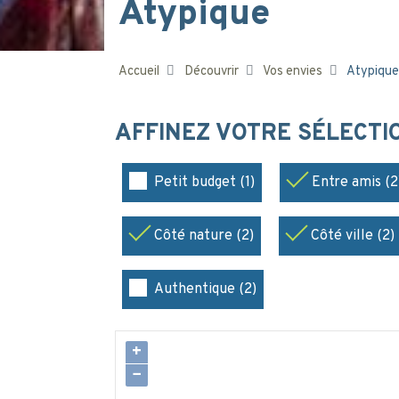
Atypique
Accueil
Découvrir
Vos envies
Atypique
AFFINEZ VOTRE SÉLECT
Petit budget (1)
Entre amis (2
Côté nature (2)
Côté ville (2)
Authentique (2)
+
−