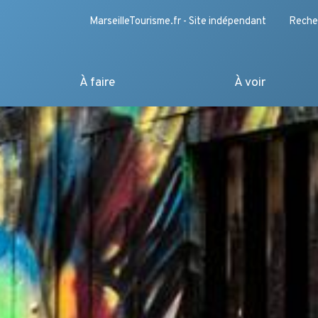
MarseilleTourisme.fr - Site indépendant
Reche
À faire
À voir