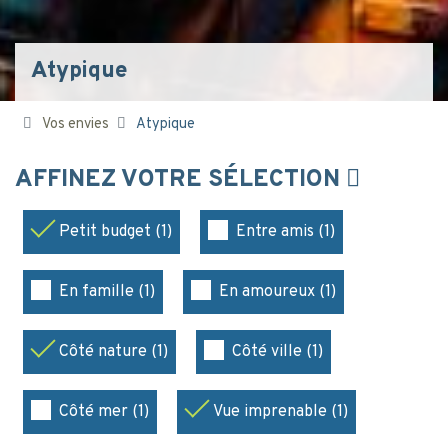
Atypique
Vos envies
Atypique
AFFINEZ VOTRE SÉLECTION
Petit budget (1)
Entre amis (1)
En famille (1)
En amoureux (1)
Côté nature (1)
Côté ville (1)
Côté mer (1)
Vue imprenable (1)