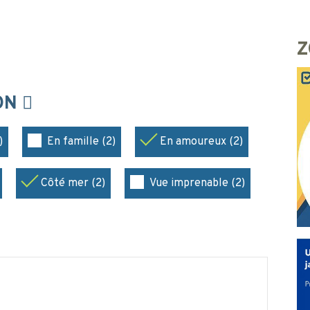
Z
ION
)
En famille (2)
En amoureux (2)
Côté mer (2)
Vue imprenable (2)