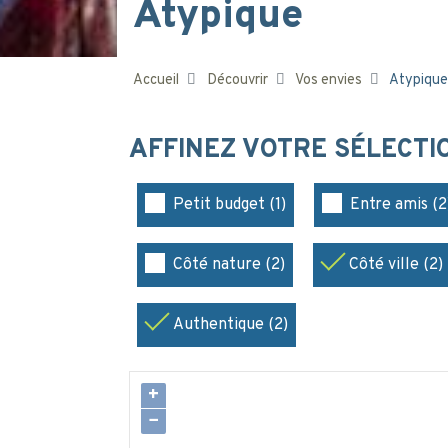
Atypique
Accueil
Découvrir
Vos envies
Atypique
AFFINEZ VOTRE SÉLECT
Petit budget (1)
Entre amis (2
Côté nature (2)
Côté ville (2)
Authentique (2)
+
−