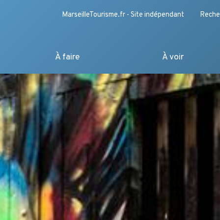
MarseilleTourisme.fr - Site indépendant
Reche
À faire
À voir