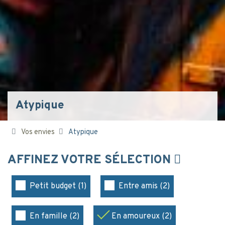
Atypique
Vos envies
Atypique
AFFINEZ VOTRE SÉLECTION
Petit budget (1)
Entre amis (2)
En famille (2)
En amoureux (2)