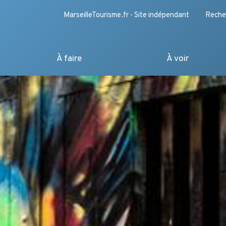
MarseilleTourisme.fr - Site indépendant
Reche
À faire
À voir