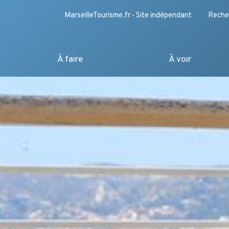
MarseilleTourisme.fr - Site indépendant
Reche
À faire
À voir