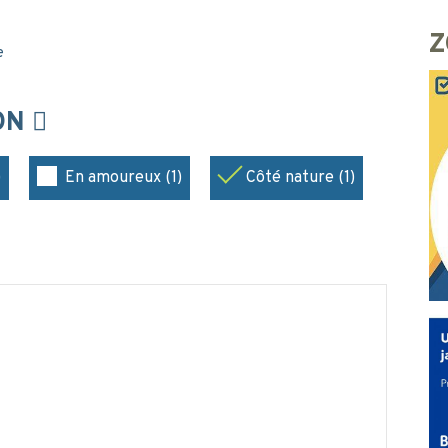
Z
e
ION
)
En amoureux (1)
Côté nature (1)