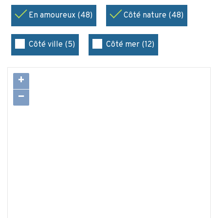
En amoureux (48)
Côté nature (48)
Côté ville (5)
Côté mer (12)
+
−