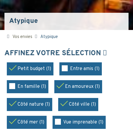
Atypique
Vos envies
Atypique
AFFINEZ VOTRE SÉLECTION
Petit budget (1)
Entre amis (1)
En famille (1)
En amoureux (1)
Côté nature (1)
Côté ville (1)
Côté mer (1)
Vue imprenable (1)