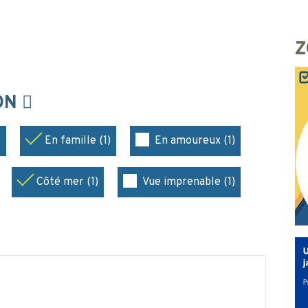
Z
ION
)
En famille (1)
En amoureux (1)
Côté mer (1)
Vue imprenable (1)