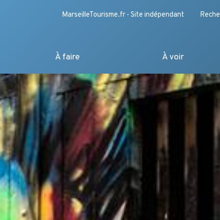
MarseilleTourisme.fr - Site indépendant
Reche
À faire
À voir