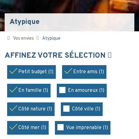
Atypique
Vos envies
Atypique
AFFINEZ VOTRE SÉLECTION
Petit budget (1)
Entre amis (1)
En famille (1)
En amoureux (1)
Côté nature (1)
Côté ville (1)
Côté mer (1)
Vue imprenable (1)