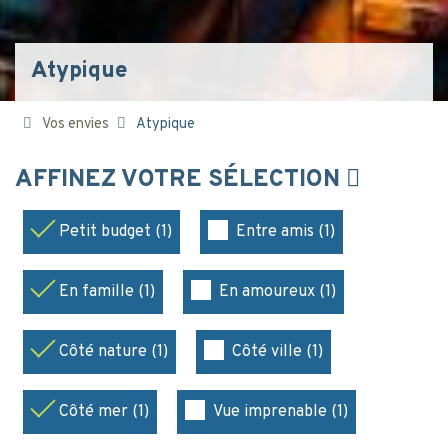
Atypique
Vos envies
Atypique
AFFINEZ VOTRE SÉLECTION
Petit budget (1)
Entre amis (1)
En famille (1)
En amoureux (1)
Côté nature (1)
Côté ville (1)
Côté mer (1)
Vue imprenable (1)