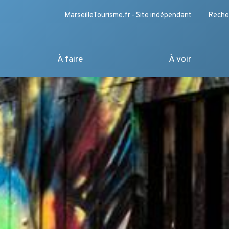
MarseilleTourisme.fr - Site indépendant
Reche
À faire
À voir