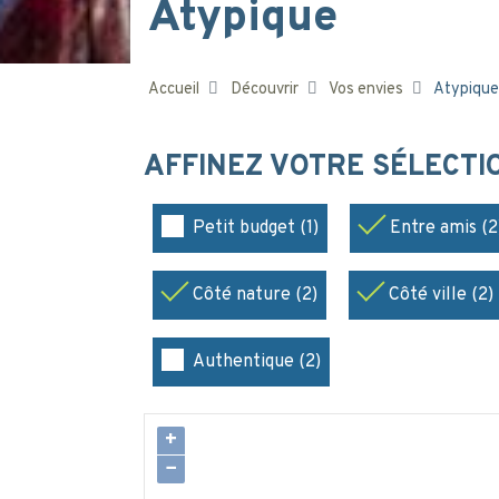
Atypique
Accueil
Découvrir
Vos envies
Atypique
AFFINEZ VOTRE SÉLECT
Petit budget (1)
Entre amis (2
Côté nature (2)
Côté ville (2)
Authentique (2)
+
−