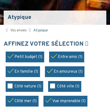
Atypique
Vos envies
Atypique
AFFINEZ VOTRE SÉLECTION
Petit budget (1)
Entre amis (1)
En famille (1)
En amoureux (1)
Côté nature (1)
Côté ville (1)
Côté mer (1)
Vue imprenable (1)