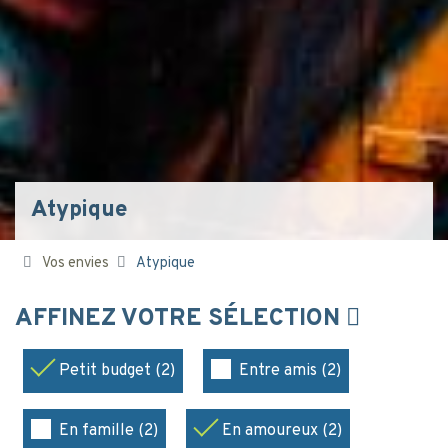
Atypique
Vos envies
Atypique
AFFINEZ VOTRE SÉLECTION
Petit budget (2)
Entre amis (2)
En famille (2)
En amoureux (2)