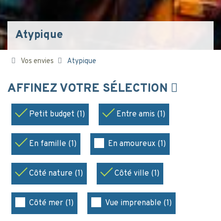
Atypique
Vos envies
Atypique
AFFINEZ VOTRE SÉLECTION
Petit budget (1)
Entre amis (1)
En famille (1)
En amoureux (1)
Côté nature (1)
Côté ville (1)
Côté mer (1)
Vue imprenable (1)