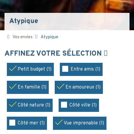
Atypique
Vos envies
Atypique
AFFINEZ VOTRE SÉLECTION
Petit budget (1)
Entre amis (1)
En famille (1)
En amoureux (1)
Côté nature (1)
Côté ville (1)
Côté mer (1)
Vue imprenable (1)