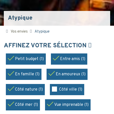
Atypique
Vos envies
Atypique
AFFINEZ VOTRE SÉLECTION
Petit budget (1)
Entre amis (1)
En famille (1)
En amoureux (1)
Côté nature (1)
Côté ville (1)
Côté mer (1)
Vue imprenable (1)