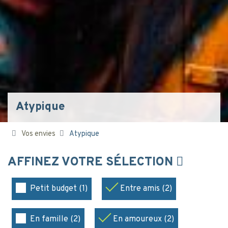
Atypique
Vos envies
Atypique
AFFINEZ VOTRE SÉLECTION
Petit budget (1)
Entre amis (2)
En famille (2)
En amoureux (2)