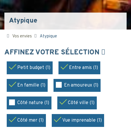
Atypique
Vos envies
Atypique
AFFINEZ VOTRE SÉLECTION
Petit budget (1)
Entre amis (1)
En famille (1)
En amoureux (1)
Côté nature (1)
Côté ville (1)
Côté mer (1)
Vue imprenable (1)