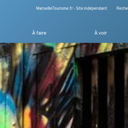
MarseilleTourisme.fr - Site indépendant
Reche
À faire
À voir