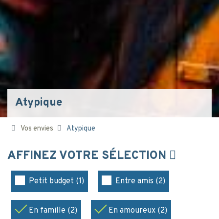
Atypique
Vos envies
Atypique
AFFINEZ VOTRE SÉLECTION
Petit budget (1)
Entre amis (2)
En famille (2)
En amoureux (2)