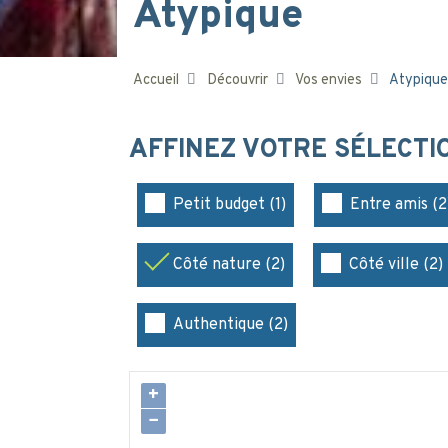
Atypique
Accueil
Découvrir
Vos envies
Atypique
AFFINEZ VOTRE SÉLECT
Petit budget (1)
Entre amis (2
Côté nature (2)
Côté ville (2)
Authentique (2)
+
−