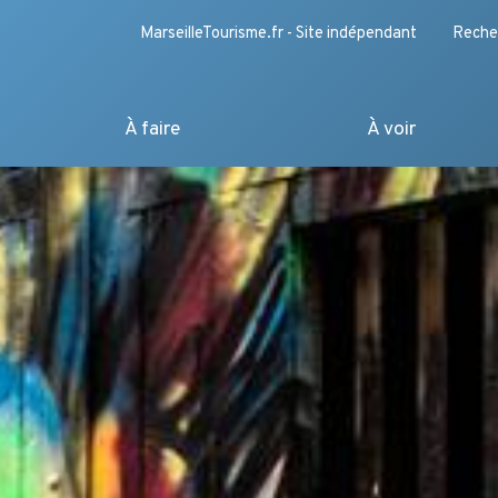
MarseilleTourisme.fr - Site indépendant
Reche
À faire
À voir