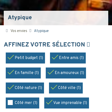
Atypique
Vos envies
Atypique
AFFINEZ VOTRE SÉLECTION
Petit budget (1)
Entre amis (1)
En famille (1)
En amoureux (1)
Côté nature (1)
Côté ville (1)
Côté mer (1)
Vue imprenable (1)